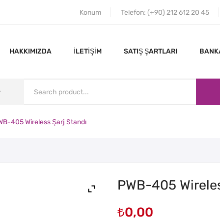
Konum
Telefon: (+90) 212 612 20 45
HAKKIMIZDA
İLETIŞIM
SATIŞ ŞARTLARI
BANKA
B-405 Wireless Şarj Standı
ANA SAYFA
HAKKIMIZDA
PWB-405 Wireles
₺
0,00