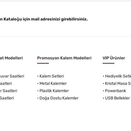
Kataloğu için mail adresinizi girebilirsiniz.
t Modelleri
Promosyon Kalem Modelleri
VIP Ürünler
var Saatleri
•
Kalem Setleri
•
Hediyelik Setl
aatleri
•
Metal Kalemler
•
Kristal Masa S
r Saatleri
•
Plastik Kalemler
•
Powerbank
Saatleri
•
Doğa Dostu Kalemler
•
USB Bellekler