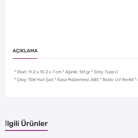
AÇIKLAMA
* Ebat: 11.2 x 10.2 x 7 cm * Ağırlık: 161 gr * Giriş: Type C
* Çıkış: 15W Hızlı Şarj * Kasa Malzemesi: ABS * Baskı: UV Renkli *
İlgili Ürünler