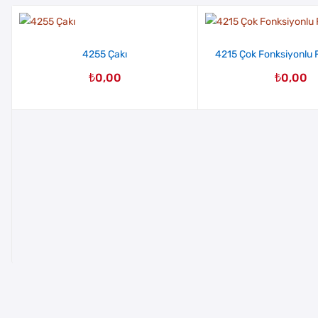
4255 Çakı
4215 Çok Fonksiyonlu F
₺
0,00
₺
0,00