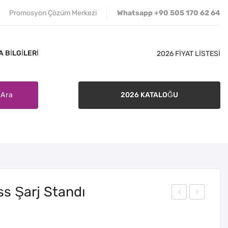
Promosyon Çözüm Merkezi
Whatsapp +90 505 170 62 64
 BILGILERI
2026 FİYAT LİSTESİ
Ara
2026 KATALOĞU
İLETIŞIM
SATIŞ ŞARTLARI
BANKA BILGILERI
s Şarj Standı
WB
WB
-
-