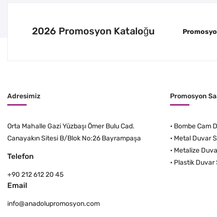
2026 Promosyon Kataloğu
Promosyon 
Adresimiz
Promosyon Saa
Orta Mahalle Gazi Yüzbaşı Ömer Bulu Cad.
•
Bombe Cam Du
Canayakın Sitesi B/Blok No:26 Bayrampaşa
•
Metal Duvar S
•
Metalize Duva
Telefon
•
Plastik Duvar 
+90 212 612 20 45
Email
info@anadolupromosyon.com