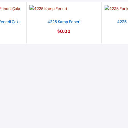
enerli Çakı
4225 Kamp Feneri
4235 
₺
0,00