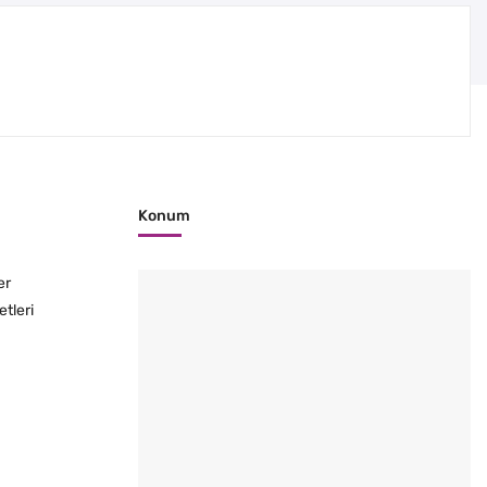
Konum
er
etleri