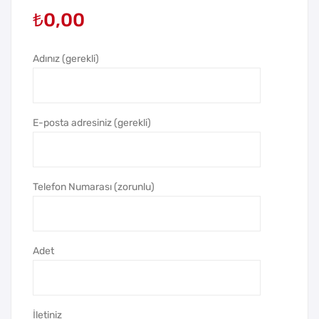
₺
0,00
-A
-G
Met
Met
aliz
aliz
Adınız (gerekli)
e
e
Duv
Duv
ar
ar
E-posta adresiniz (gerekli)
Saa
Saa
ti
ti
Telefon Numarası (zorunlu)
Adet
İletiniz