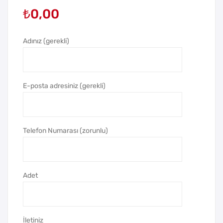
₺
0,00
alli
alli
Ban
Ban
ko
ko
Adınız (gerekli)
Kal
Kal
emi
emi
E-posta adresiniz (gerekli)
Telefon Numarası (zorunlu)
Adet
İletiniz