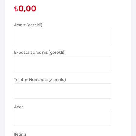
₺
0,00
al
alli
Tük
Ban
en
ko
Adınız (gerekli)
me
Kal
z
emi
Kal
E-posta adresiniz (gerekli)
em
Telefon Numarası (zorunlu)
Adet
İletiniz