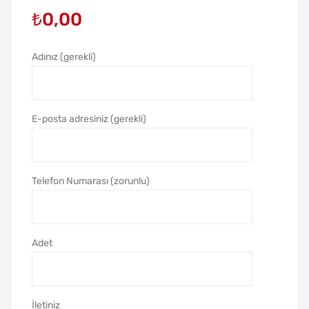
₺
0,00
i
i
Deri
Deri
Kal
Kal
Adınız (gerekli)
eml
eml
ik
ik
E-posta adresiniz (gerekli)
Telefon Numarası (zorunlu)
Adet
İletiniz