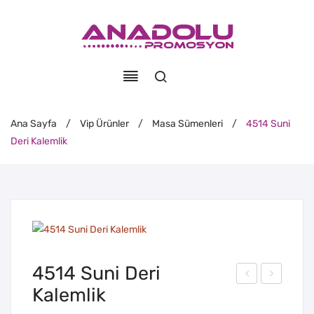
Ana Sayfa
/
Vip Ürünler
/
Masa Sümenleri
/
4514 Suni
Deri Kalemlik
4514 Suni Deri
Kalemlik
509
504
Sun
Sun