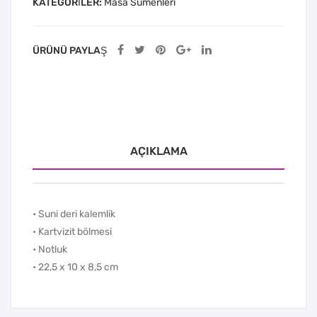
KATEGORILER:
Masa Sümenleri
ÜRÜNÜ PAYLAŞ
AÇIKLAMA
• Suni deri kalemlik
• Kartvizit bölmesi
• Notluk
• 22,5 x 10 x 8,5 cm