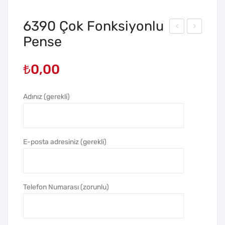
6390 Çok Fonksiyonlu
Pense
389
60
Çok
0
₺
0,00
Fon
Ahş
ksiy
ap
onl
Mas
Adınız (gerekli)
u
a
Çak
Seti
ı
E-posta adresiniz (gerekli)
Telefon Numarası (zorunlu)