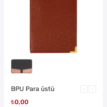
BPU Para üstü
LK-
T-11
₺
0,00
08
Buz