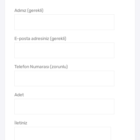
Tasl
Tor
Adınız (gerekli)
am
bas
a
ı
Blo
kno
E-posta adresiniz (gerekli)
t
Telefon Numarası (zorunlu)
Adet
İletiniz