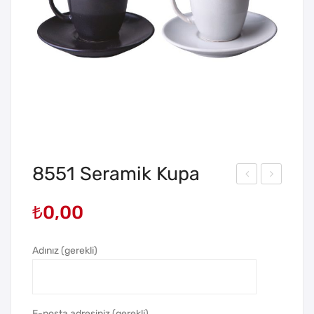
8551 Seramik Kupa
434
435
₺
0,00
Ser
Ser
ami
ami
Adınız (gerekli)
k
k
Kup
Kup
a
a
E-posta adresiniz (gerekli)