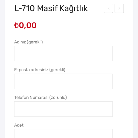
L-710 Masif Kağıtlık
-
ale
₺
0,00
632
Kah
Uza
ve
Adınız (gerekli)
y
Fin
Ter
can
mo
ı
met
E-posta adresiniz (gerekli)
re
Telefon Numarası (zorunlu)
Adet