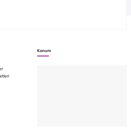
Konum
er
etleri