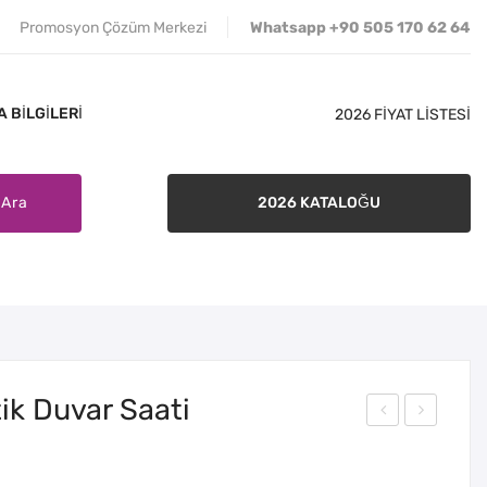
Promosyon Çözüm Merkezi
Whatsapp +90 505 170 62 64
 BILGILERI
2026 FİYAT LİSTESİ
Ara
2026 KATALOĞU
İLETIŞIM
SATIŞ ŞARTLARI
BANKA BILGILERI
ik Duvar Saati
30-
30-
521
522