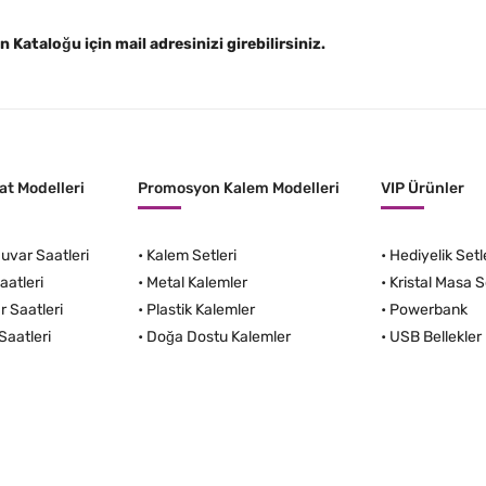
Kataloğu için mail adresinizi girebilirsiniz.
t Modelleri
Promosyon Kalem Modelleri
VIP Ürünler
var Saatleri
•
Kalem Setleri
•
Hediyelik Setl
aatleri
•
Metal Kalemler
•
Kristal Masa S
r Saatleri
•
Plastik Kalemler
•
Powerbank
Saatleri
•
Doğa Dostu Kalemler
•
USB Bellekler