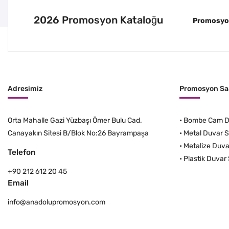
2026 Promosyon Kataloğu
Promosyon 
Adresimiz
Promosyon Saa
Orta Mahalle Gazi Yüzbaşı Ömer Bulu Cad.
•
Bombe Cam Du
Canayakın Sitesi B/Blok No:26 Bayrampaşa
•
Metal Duvar S
•
Metalize Duva
Telefon
•
Plastik Duvar 
+90 212 612 20 45
Email
info@anadolupromosyon.com