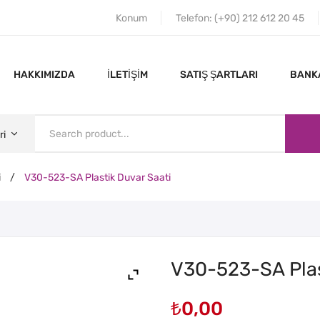
Konum
Telefon: (+90) 212 612 20 45
HAKKIMIZDA
İLETIŞIM
SATIŞ ŞARTLARI
BANKA
ri
i
/
V30-523-SA Plastik Duvar Saati
ANA SAYFA
HAKKIMIZDA
V30-523-SA Plas
₺
0,00