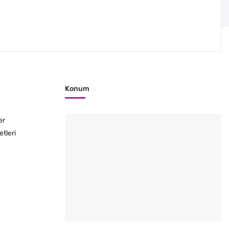
Konum
er
etleri