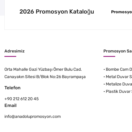
2026 Promosyon Kataloğu
Promosyon 
Adresimiz
Promosyon Saa
Orta Mahalle Gazi Yüzbaşı Ömer Bulu Cad.
•
Bombe Cam Du
Canayakın Sitesi B/Blok No:26 Bayrampaşa
•
Metal Duvar S
•
Metalize Duva
Telefon
•
Plastik Duvar 
+90 212 612 20 45
Email
info@anadolupromosyon.com