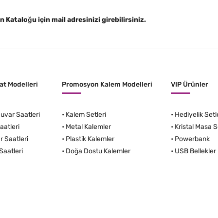
Kataloğu için mail adresinizi girebilirsiniz.
t Modelleri
Promosyon Kalem Modelleri
VIP Ürünler
var Saatleri
•
Kalem Setleri
•
Hediyelik Setl
aatleri
•
Metal Kalemler
•
Kristal Masa S
r Saatleri
•
Plastik Kalemler
•
Powerbank
Saatleri
•
Doğa Dostu Kalemler
•
USB Bellekler