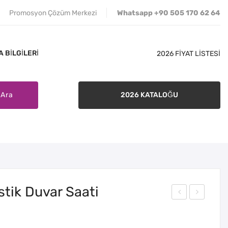
Promosyon Çözüm Merkezi
Whatsapp +90 505 170 62 64
 BILGILERI
2026 FİYAT LİSTESİ
Ara
2026 KATALOĞU
İLETIŞIM
SATIŞ ŞARTLARI
BANKA BILGILERI
tik Duvar Saati
30-
30-
523
527