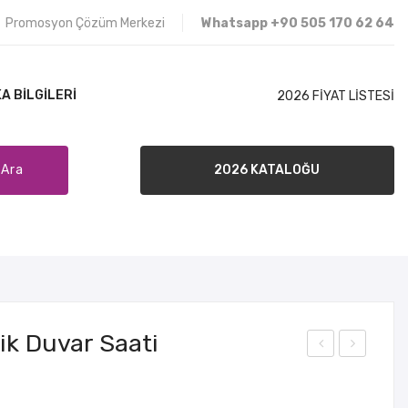
Promosyon Çözüm Merkezi
Whatsapp +90 505 170 62 64
A BILGILERI
2026 FİYAT LİSTESİ
Ara
2026 KATALOĞU
İLETIŞIM
SATIŞ ŞARTLARI
BANKA BILGILERI
ik Duvar Saati
30-
30-
527
528