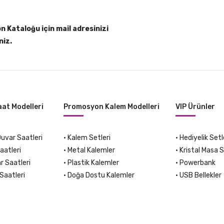
 Kataloğu için mail adresinizi
niz.
at Modelleri
Promosyon Kalem Modelleri
VIP Ürünler
var Saatleri
•
Kalem Setleri
•
Hediyelik Setl
aatleri
•
Metal Kalemler
•
Kristal Masa S
r Saatleri
•
Plastik Kalemler
•
Powerbank
Saatleri
•
Doğa Dostu Kalemler
•
USB Bellekler