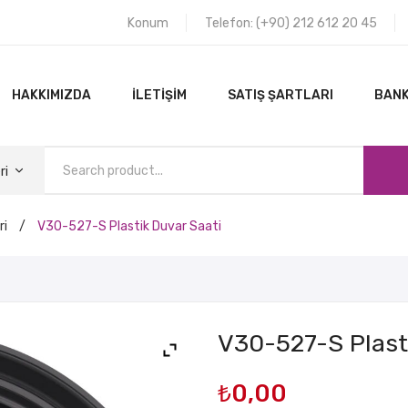
Konum
Telefon: (+90) 212 612 20 45
HAKKIMIZDA
İLETIŞIM
SATIŞ ŞARTLARI
BANK
ri
ri
/
V30-527-S Plastik Duvar Saati
ANA SAYFA
HAKKIMIZDA
V30-527-S Plast
₺
0,00