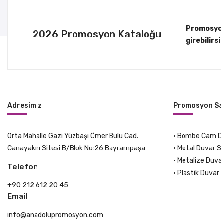
Promosyon
2026 Promosyon Kataloğu
girebilirsi
Adresimiz
Promosyon Sa
Orta Mahalle Gazi Yüzbaşı Ömer Bulu Cad.
•
Bombe Cam Du
Canayakın Sitesi B/Blok No:26 Bayrampaşa
•
Metal Duvar S
•
Metalize Duva
Telefon
•
Plastik Duvar 
+90 212 612 20 45
Email
info@anadolupromosyon.com